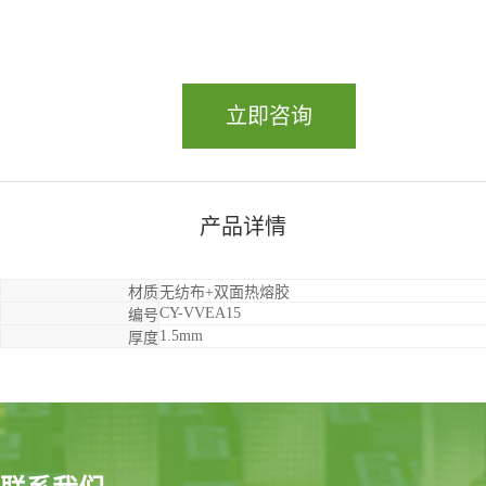
立即咨询
产品详情
材质
无纺布+双面热熔胶
CY-VVEA15
编号
1.5mm
厚度